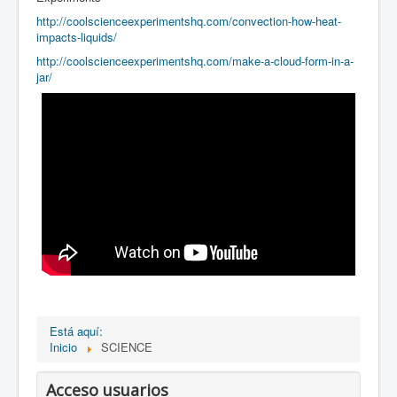
http://coolscienceexperimentshq.com/convection-how-heat-
impacts-liquids/
http://coolscienceexperimentshq.com/make-a-cloud-form-in-a-
jar/
Está aquí:
Inicio
SCIENCE
Acceso usuarios