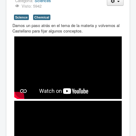
Categoría:
Sciences
Visto: 5942
Science
Chemical
Damos un paso atrás en el tema de la materia y volvemos al
Castellano para fijar algunos conceptos.